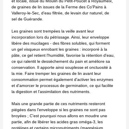
et locale, issue du Moulin du Petit-Poucet à Royaumeix,
de graines de lin issues de la Ferme des Co'Pains à
Valleroy-le-Sec, d’eau filtrée, de levain dur naturel, de
sel de Guérande.
Les graines sont trempées la veille avant leur
incorporation lors du pétrissage. Ainsi, leur enveloppe
libère des mucilages - des fibres solubles, qui forment
un gel visqueux enrobant les graines : incorporé à la
pâte, ce gel retient l'humidité, favorise la rétention d'eau,
ce qui ralentit le dessèchement du pain et améliore sa
conservation. Il apporte ainsi souplesse et onctuosité à
la mie. Faire tremper les graines de lin avant leur
consommation permet également d'activer les enzymes
et d'amorcer le processus de germination, ce qui facilite
la digestion et l'assimilation des nutriments.
Mais une grande partie de ces nutriments resteront
piégées dans l'enveloppe si les graines ne sont pas
broyées ; C'est pourquoi nous allons en moudre une
partie, afin de libérer les acides gras oméga-3, les
protéines et certains micronutriments (magnésium,